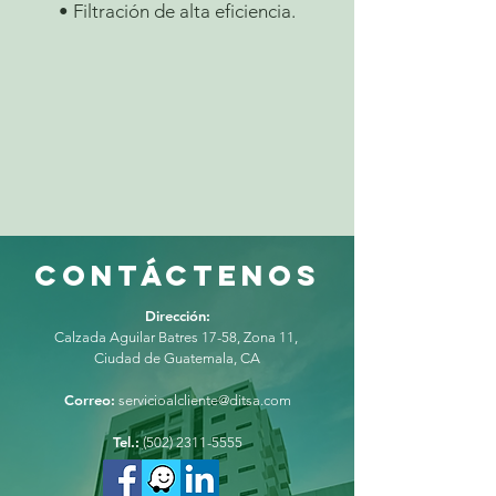
• Filtración de alta eficiencia.
CONTÁCTENOS
Dirección:
Calzada Aguilar Batres 17-58, Zona 11, ​
Ciudad de Guatemala, CA
Correo:
servicioalcliente@ditsa.com
Tel.:
(
502) 2311-5555