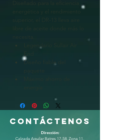
Diseñado para la eficiencia 
energética y el rendimiento 
superior, el DR-13 lleva aire 
libre de aceite donde más lo 
necesita.
Legendario Sullair Air 
End
Diseño fiable del 
paquete
Máximo ahorro de 
energía
CONTÁCTENOS
Dirección:
Calzada Aguilar Batres 17-58, Zona 11, ​