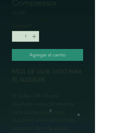
Compressor
Precio
Q 0.00
Cantidad
*
Agregar al carrito
FÁCIL DE USAR. LISTO PARA 
EL ALQUILER.
El Sullair DR-13 está 
diseñado específicamente 
para aplicaciones que 
requieren aire comprimido 
temporal libre de aceite. 