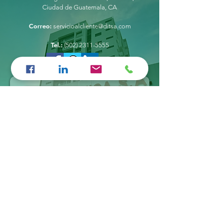
Ciudad de Guatemala, CA
Correo:
servicioalcliente@ditsa.com
Tel.:
(
502) 2311-5555
Enviar