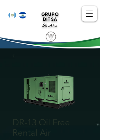
GRUPO
DITSA
56
Años
DR-13 Oil Free
Rental Air